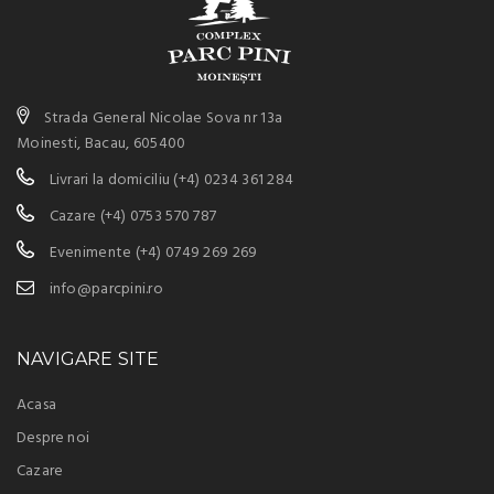
Strada General Nicolae Sova nr 13a
Moinesti, Bacau, 605400
Livrari la domiciliu
(+4) 0234 361 284
Cazare
(+4) 0753 570 787
Evenimente
(+4) 0749 269 269
info@parcpini.ro
NAVIGARE SITE
Acasa
Despre noi
Cazare