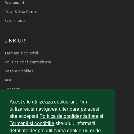
Restaurant
Pool & Spa Center
Evenimente
LINK-URI
Termeni si conditii
Politica confidentialitate
Despre cookies
ANPC
Contact
Sitemap
Acest site utilizeaza cookie-uri. Prin
utilizarea si navigarea ulterioara pe acest
site acceptati
Politica de confidentialitate
si
TRIPADVISOR
Termenii si conditiile
site-ului. Informatii
Now with hotel reviews by
detaliate despre utilizarea cookie-urilor de