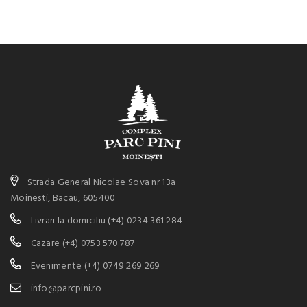
Strada General Nicolae Sova nr 13a
Moinesti, Bacau, 605400
Livrari la domiciliu
(+4) 0234 361 284
Cazare
(+4) 0753 570 787
Evenimente
(+4) 0749 269 269
info@parcpini.ro